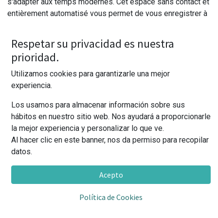
s'adapter aux temps modernes. Cet espace sans contact et
entièrement automatisé vous permet de vous enregistrer à
tout moment grâce à la borne d'enregistrement automatique
située à la réception, au rez-de-chaussée.
Respetar su privacidad es nuestra
prioridad.
Utilizamos cookies para garantizarle una mejor
Les heures d'accueil et de service téléphonique sont de
experiencia.
10h00 à 14h00. Vous pouvez également vous inscrire en
ligne et nous contacter directement.
Los usamos para almacenar información sobre sus
hábitos en nuestro sitio web. Nos ayudará a proporcionarle
la mejor experiencia y personalizar lo que ve.
LL'ouverture tant attendue de L'Àtic aura bientôt lieu sur le
Al hacer clic en este banner, nos da permiso para recopilar
toit du bâtiment. Un lieu de détente idéal pour savourer un
datos.
bon livre, une boisson sans alcool ou un verre en couple, en
famille ou entre amis. Au plaisir de vous y retrouver !
Acepto
Découvrez nos Nouvelles Chambres
Política de Cookies