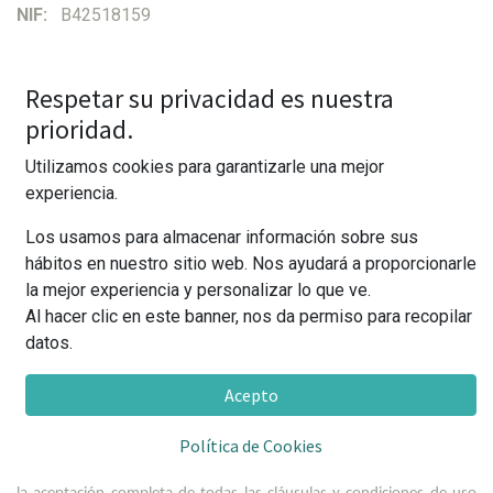
NIF:
B42518159
Domicilio:
C/ Capitán Segarra 25, 03004 Alicante, España
Respetar su privacidad es nuestra
Correo electrónico:
info@laticrooms.com
prioridad.
Sitio Web:
https://laticrooms.es
y
https://laticrooms.com
Utilizamos cookies para garantizarle una mejor
experiencia.
Finalidad
Los usamos para almacenar información sobre sus
https://laticrooms.es
y
hábitos en nuestro sitio web. Nos ayudará a proporcionarle
La finalidad del sitio Web
https://laticrooms.com
la mejor experiencia y personalizar lo que ve.
es
proporcionar un medio de contacto, así
Al hacer clic en este banner, nos da permiso para recopilar
como información de interés y comercial a cerca del establecimiento
datos.
de hospedaje L’Àtic Rooms.
Acepto
Condiciones de Uso
Política de Cookies
La utilización del sitio Web le otorga la condición de Usuario, e implica