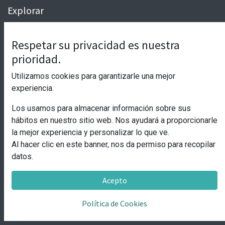
Explorar
Inicio
Respetar su privacidad es nuestra
Aviso Legal
prioridad.
Política de Cookies
Utilizamos cookies para garantizarle una mejor
Términos y condiciones
experiencia.
Póngase en contacto
Los usamos para almacenar información sobre sus
hábitos en nuestro sitio web. Nos ayudará a proporcionarle
info@laticrooms.com
la mejor experiencia y personalizar lo que ve.
info@roomsandgo.com
Al hacer clic en este banner, nos da permiso para recopilar
datos.
+34 (965) 20 86 24
Acepto
Freshotels SL
Inscrita en el Registro Mercantil de Alicante en el Tomo
Política de Cookies
4052, Folio 9, Hoja A-156024, Inscripción 1ª