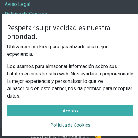
Aviso Legal
Política de Cookies
Términos y condiciones
Respetar su privacidad es nuestra
prioridad.
Póngase en contacto
Utilizamos cookies para garantizarle una mejor
info@laticrooms.com
experiencia.
info@roomsandgo.com
Los usamos para almacenar información sobre sus
+34 (965) 20 86 24
hábitos en nuestro sitio web. Nos ayudará a proporcionarle
la mejor experiencia y personalizar lo que ve.
Al hacer clic en este banner, nos da permiso para recopilar
Freshotels SL
datos.
Inscrita en el Registro Mercantil de Alicante en el Tomo
4052, Folio 9, Hoja A-156024, Inscripción 1ª
Acepto
Política de Cookies
Copyright © Freshotels S.L.